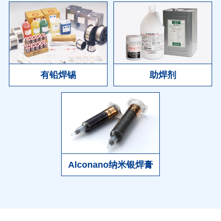
有铅焊锡
助焊剂
Alconano纳米银焊膏