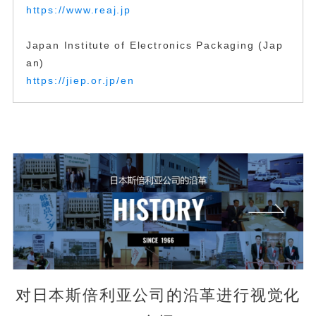
https://www.reaj.jp
Japan Institute of Electronics Packaging (Jap
an)
https://jiep.or.jp/en
对日本斯倍利亚公司的沿革进行视觉化